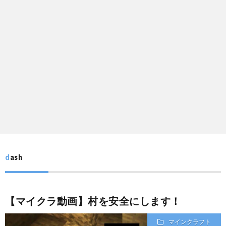
王
ン
プ
ち
ラ
我
ゃ
イ
が
ん
バ
家
シ
の
ー
ア
dash
ポ
イ
リ
ド
【マイクラ動画】村を安全にします！
マインクラフト
シ
ル