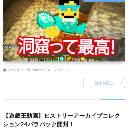
ー
ペ
ン
ち
ゃ
2022.03.03
minecraft
,
マインクラフト
ん
続きを読む
に
つ
【遊戯王動画】ヒストリーアーカイブコレク
い
ション24バラパック開封！