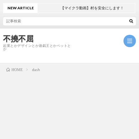
NEW ARTICLE
【マイクラ動画】村を安全にします！
不撓不屈
起業とかデザインとか遊戯王とかペットと
か
dash
HOME
ホ
ー
起
ム
業
遊
戯
ペ