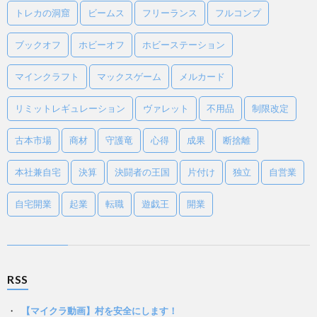
トレカの洞窟
ビームス
フリーランス
フルコンプ
ブックオフ
ホビーオフ
ホビーステーション
マインクラフト
マックスゲーム
メルカード
リミットレギュレーション
ヴァレット
不用品
制限改定
古本市場
商材
守護竜
心得
成果
断捨離
本社兼自宅
決算
決闘者の王国
片付け
独立
自営業
自宅開業
起業
転職
遊戯王
開業
RSS
【マイクラ動画】村を安全にします！