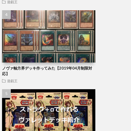
遊戯王
ノヴァ軸方界デッキ作ってみた【2019年04月制限対
応】
遊戯王