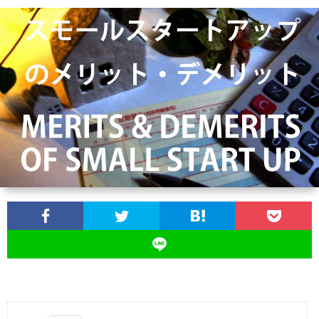
ー
ペ
ン
ち
ゃ
ん
に
つ
い