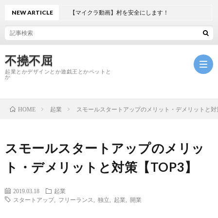
NEW ARTICLE
【マイクラ動画】村を安全にします！
不撓不屈
起業とかデザインとか遊戯王とかペットと
か
起業
スモールスタートアップのメリット・デメリットと対策
HOME
ホ
ー
起
スモールスタートアップのメリッ
ト・デメリットと対策【TOP3】
ム
業
遊
2019.03.18
起業
戯
ペ
スタートアップ
,
フリーランス
,
独立
,
起業
,
開業