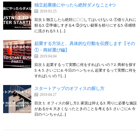
独立起業後にやったら絶対ダメなこと4つ
2019.03.25
目次 1. 独立したら絶対に〇〇してはいけない2. ①借り入れに
頼る3. ②準備しすぎる4. ③少ない顧客を頼りにする5. ④感情
に流される5.1. […]
起業する方法と、具体的な行動を伝授します【その
①・商材選び編】
2019.04.04
目次 1. 起業するって実際に何をすればいいの？2. 商材を探す
3. 4. 5. さいごに6. 今日のペンちゃん 起業するって実際に何を
すればいいの？[…]
スタートアップのオフィスの探し方
2019.04.27
目次 1. オフィスの探し方2. 家賃は抑える3. 周りに必要な施設
があるか4. 大きくなったときのことを考える5. さいごに6. 今
日のペンちゃん[…]