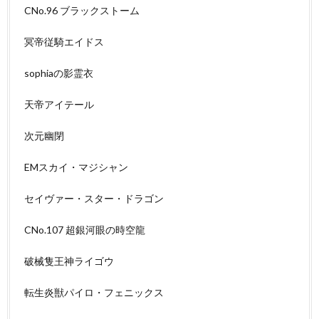
CNo.96 ブラックストーム
冥帝従騎エイドス
sophiaの影霊衣
天帝アイテール
次元幽閉
EMスカイ・マジシャン
セイヴァー・スター・ドラゴン
CNo.107 超銀河眼の時空龍
破械隻王神ライゴウ
転生炎獣パイロ・フェニックス