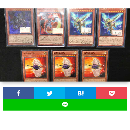
ー
ペ
ン
ち
ゃ
ん
に
つ
い