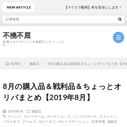
NEW ARTICLE
【マイクラ動画】村を安全にします！
不撓不屈
起業とかデザインとか遊戯王とかペットと
か
遊戯王
8月の購入品＆戦利品＆ちょっとオリパまとめ【201
HOME
ホ
ー
起
8月の購入品＆戦利品＆ちょっとオ
リパまとめ【2019年8月】
ム
業
遊
2019.09.08
遊戯王
戯
ペ
イベント
,
カードゲーム
,
カードショップ
,
シングルカード
,
ストレージ
,
ハウスオフ
,
ビームス
,
ホビーオフ
,
ホビーステーション
,
古本市場
,
遊戯王