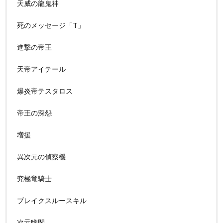
天威の龍鬼神
死のメッセージ「T」
進撃の帝王
天帝アイテール
爆炎帝テスタロス
帝王の深怨
増援
異次元の偵察機
究極竜騎士
ブレイクスルースキル
次元幽閉